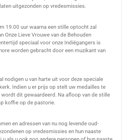
daten uitgezonden op vredesmissies.
om 19.00 uur waarna een stille optocht zal
an Onze Lieve Vrouwe van de Behouden
ntertijd speciaal voor onze Indiëgangers is
gehore worden gebracht door een muzikant van
 nodigen u van harte uit voor deze speciale
erk. Indien u er prijs op stelt uw medailles te
 wordt dit gewaardeerd. Na afloop van de stille
 koffie op de pastorie.
namen en adressen van nu nog levende oud-
tgezondenen op vredesmissies en hun naaste
ij u als u ook nog andere personen of hun naaste