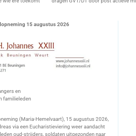
e wie ere toekomt
dragen GVT/DT door post actieve mil
lopneming 15 augustus 2026
angers en
 familieleden
pneming (Maria-Hemelvaart), 15 augustus 2026,
eas via een Eucharistieviering weer aandacht
eden oud-strijders, soldaten uitgezonden naar