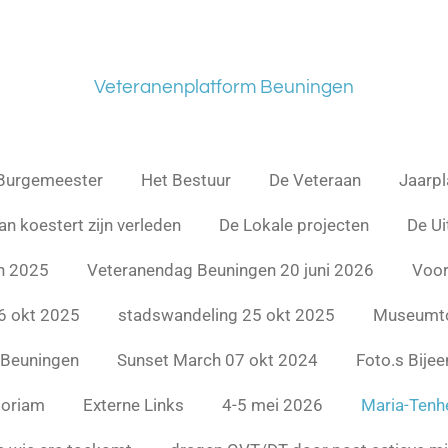
Veteranenplatform Beuningen
Burgemeester
Het Bestuur
De Veteraan
Jaarp
an koestert zijn verleden
De Lokale projecten
De Ui
n 2025
Veteranendag Beuningen 20 juni 2026
Voor
6 okt 2025
stadswandeling 25 okt 2025
Museumto
 Beuningen
Sunset March 07 okt 2024
Foto.s Bije
oriam
Externe Links
4-5 mei 2026
Maria-Tenh