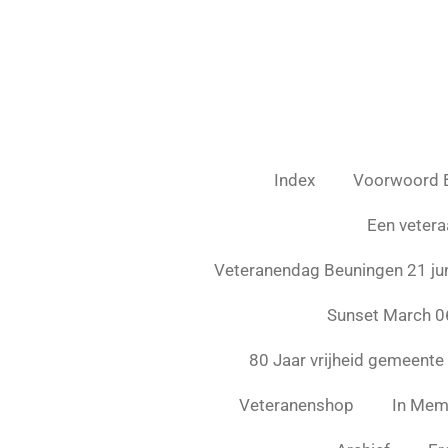
Ga
direct
naar
de
hoofdinhoud
Index
Voorwoord 
Een vetera
Veteranendag Beuningen 21 ju
Sunset March 0
80 Jaar vrijheid gemeente
Veteranenshop
In Mem