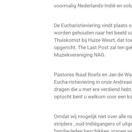
voormalig Nederlands-Indië en sol
De Eucharistieviering vindt plaats 
worden gehouden naar het beeld v
Thuiskomst bij Huize Weurt, dat toe
opgericht. The Last Post zal ten 
Muziekvereniging NAG.
Pastores Ruud Roefs en Jan de Waal
Eucha-ristieviering in onze Andreask
dragen die u met ere verdiend hebt,
optocht bent u welkom voor een kop
Omdat wij mogelijk niet over alle 
strijders , oud-Indiëgangers of ui
familie-leden beschikken, vragen w