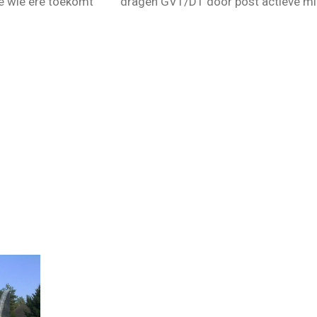
e wie ere toekomt
dragen GVT/DT door post actieve mil