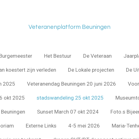
Veteranenplatform Beuningen
Burgemeester
Het Bestuur
De Veteraan
Jaarpl
an koestert zijn verleden
De Lokale projecten
De Ui
n 2025
Veteranendag Beuningen 20 juni 2026
Voor
6 okt 2025
stadswandeling 25 okt 2025
Museumto
e Beuningen
Sunset March 07 okt 2024
Foto.s Bije
oriam
Externe Links
4-5 mei 2026
Maria-Tenh