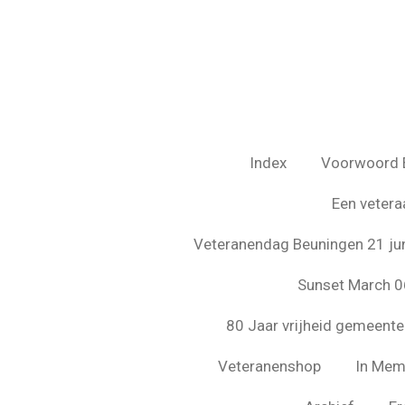
Ga
direct
naar
de
hoofdinhoud
Index
Voorwoord 
Een vetera
Veteranendag Beuningen 21 ju
Sunset March 0
80 Jaar vrijheid gemeent
Veteranenshop
In Mem